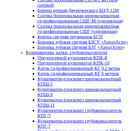
сцепкой
Борона цепная Двуреченского БЦД-12М
Сцепка бороновальная широкозахватная
гидрофицированная СШГ-М (однорядная)
Сцепка бороновальная широкозахватная
гидрофицированная СШГ (однорядная)
Борона средняя пружинная БСП
Боронка зубовая средняя БЗСУ «АреалАгро»
Боронка зубовая средняя БЗТ «АреалАгро»
Культиваторы, катки, глубокорыхлители
Предпосевной культиватор КПК-8
Предпосевной культиватор КПК-10
Каток гидрофицированный КГ 9.2 метра
Каток гидрофицированный КГ 6 метров
Культиватор-плоскорез широкозахватный
КПШ-5
Культиватор-плоскорез широкозахватный
КПШ-9
Культиватор-плоскорез широкозахватный
КПШ-11
Культиватор-плоскорез глубокорыхлитель
КПГ-5
Культиватор-плоскорез глубокорыхлитель
КПГ-7