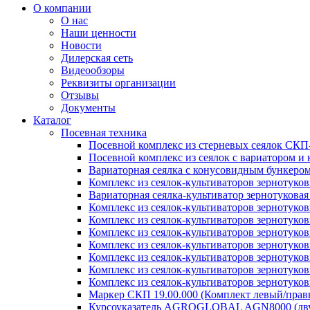
О компании
О нас
Наши ценности
Новости
Дилерская сеть
Видеообзоры
Реквизиты организации
Отзывы
Документы
Каталог
Посевная техника
Посевной комплекс из стерневых сеялок СКП
Посевной комплекс из сеялок с вариатором 
Вариаторная сеялка с конусовидным бункеро
Комплекс из сеялок-культиваторов зернотуко
Вариаторная сеялка-культиватор зернотукова
Комплекс из сеялок-культиваторов зернотуко
Комплекс из сеялок-культиваторов зернотуко
Комплекс из сеялок-культиваторов зернотуко
Комплекс из сеялок-культиваторов зернотуко
Комплекс из сеялок-культиваторов зернотуков
Комплекс из сеялок-культиваторов зернотуко
Комплекс из сеялок-культиваторов зернотуко
Маркер СКП 19.00.000 (Комплект левый/правы
Курсоуказатель AGROGLOBAL AGN8000 (дву