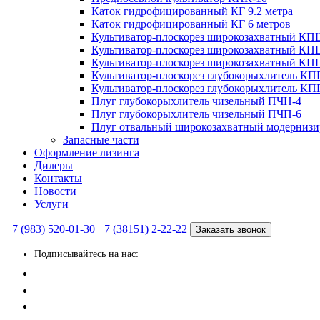
Каток гидрофицированный КГ 9.2 метра
Каток гидрофицированный КГ 6 метров
Культиватор-плоскорез широкозахватный КП
Культиватор-плоскорез широкозахватный КП
Культиватор-плоскорез широкозахватный КП
Культиватор-плоскорез глубокорыхлитель КП
Культиватор-плоскорез глубокорыхлитель КП
Плуг глубокорыхлитель чизельный ПЧН-4
Плуг глубокорыхлитель чизельный ПЧП-6
Плуг отвальный широкозахватный модерни
Запасные части
Оформление лизинга
Дилеры
Контакты
Новости
Услуги
+7 (983) 520-01-30
+7 (38151) 2-22-22
Заказать звонок
Подписывайтесь на нас: