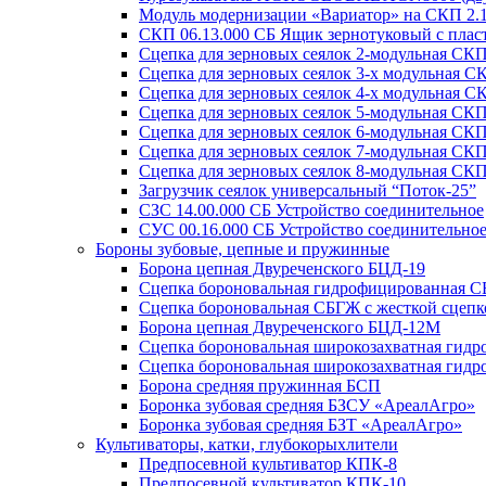
Модуль модернизации «Вариатор» на СКП 2.
СКП 06.13.000 СБ Ящик зернотуковый с пла
Сцепка для зерновых сеялок 2-модульная СКП
Сцепка для зерновых сеялок 3-х модульная С
Сцепка для зерновых сеялок 4-х модульная С
Сцепка для зерновых сеялок 5-модульная СКП
Сцепка для зерновых сеялок 6-модульная СКП
Сцепка для зерновых сеялок 7-модульная СКП
Сцепка для зерновых сеялок 8-модульная СКП
Загрузчик сеялок универсальный “Поток-25”
СЗС 14.00.000 СБ Устройство соединительное
СУС 00.16.000 СБ Устройство соединительное
Бороны зубовые, цепные и пружинные
Борона цепная Двуреченского БЦД-19
Сцепка бороновальная гидрофицированная СБ
Сцепка бороновальная СБГЖ с жесткой сцепк
Борона цепная Двуреченского БЦД-12М
Сцепка бороновальная широкозахватная гид
Сцепка бороновальная широкозахватная гид
Борона средняя пружинная БСП
Боронка зубовая средняя БЗСУ «АреалАгро»
Боронка зубовая средняя БЗТ «АреалАгро»
Культиваторы, катки, глубокорыхлители
Предпосевной культиватор КПК-8
Предпосевной культиватор КПК-10