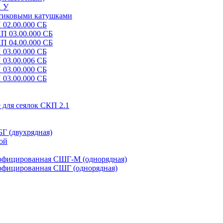
1 У
стиковыми катушками
 02.00.000 СБ
КП 03.00.000 СБ
КП 04.00.000 СБ
 03.00.000 СБ
 03.00.006 СБ
 03.00.000 СБ
 03.00.000 СБ
 для сеялок СКП 2.1
Г (двухрядная)
ой
рофицированная СШГ-М (однорядная)
рофицированная СШГ (однорядная)