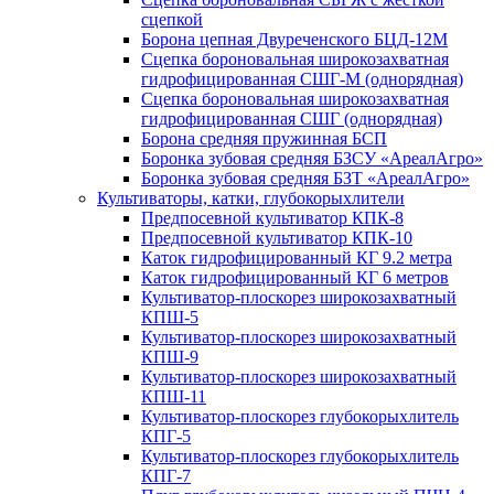
сцепкой
Борона цепная Двуреченского БЦД-12М
Сцепка бороновальная широкозахватная
гидрофицированная СШГ-М (однорядная)
Сцепка бороновальная широкозахватная
гидрофицированная СШГ (однорядная)
Борона средняя пружинная БСП
Боронка зубовая средняя БЗСУ «АреалАгро»
Боронка зубовая средняя БЗТ «АреалАгро»
Культиваторы, катки, глубокорыхлители
Предпосевной культиватор КПК-8
Предпосевной культиватор КПК-10
Каток гидрофицированный КГ 9.2 метра
Каток гидрофицированный КГ 6 метров
Культиватор-плоскорез широкозахватный
КПШ-5
Культиватор-плоскорез широкозахватный
КПШ-9
Культиватор-плоскорез широкозахватный
КПШ-11
Культиватор-плоскорез глубокорыхлитель
КПГ-5
Культиватор-плоскорез глубокорыхлитель
КПГ-7