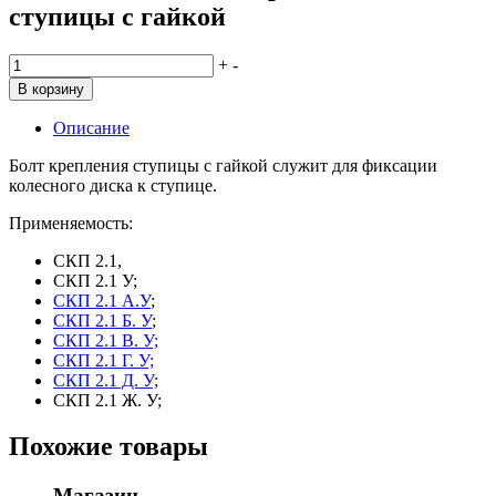
ступицы с гайкой
Количество
+
-
товара
В корзину
Болт
СКП
Описание
01.35.008
крепления
Болт крепления ступицы с гайкой служит для фиксации
ступицы
колесного диска к ступице.
с
гайкой
Применяемость:
СКП 2.1,
СКП 2.1 У;
СКП 2.1 А.У
;
СКП 2.1 Б. У
;
СКП 2.1 В. У;
СКП 2.1 Г. У;
СКП 2.1 Д. У;
СКП 2.1 Ж. У;
Похожие товары
Магазин