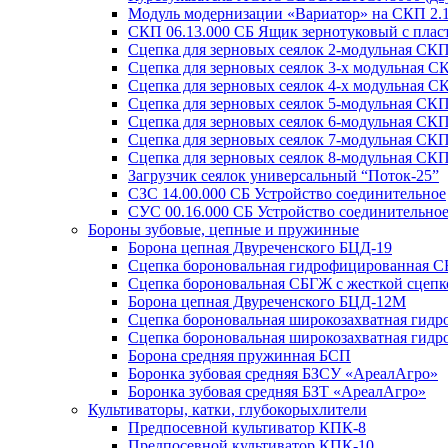
Модуль модернизации «Вариатор» на СКП 2.
СКП 06.13.000 СБ Ящик зернотуковый с пла
Сцепка для зерновых сеялок 2-модульная СКП
Сцепка для зерновых сеялок 3-х модульная С
Сцепка для зерновых сеялок 4-х модульная С
Сцепка для зерновых сеялок 5-модульная СКП
Сцепка для зерновых сеялок 6-модульная СКП
Сцепка для зерновых сеялок 7-модульная СКП
Сцепка для зерновых сеялок 8-модульная СКП
Загрузчик сеялок универсальный “Поток-25”
СЗС 14.00.000 СБ Устройство соединительное
СУС 00.16.000 СБ Устройство соединительное
Бороны зубовые, цепные и пружинные
Борона цепная Двуреченского БЦД-19
Сцепка бороновальная гидрофицированная СБ
Сцепка бороновальная СБГЖ с жесткой сцепк
Борона цепная Двуреченского БЦД-12М
Сцепка бороновальная широкозахватная гид
Сцепка бороновальная широкозахватная гид
Борона средняя пружинная БСП
Боронка зубовая средняя БЗСУ «АреалАгро»
Боронка зубовая средняя БЗТ «АреалАгро»
Культиваторы, катки, глубокорыхлители
Предпосевной культиватор КПК-8
Предпосевной культиватор КПК-10