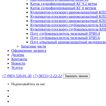
Каток гидрофицированный КГ 9.2 метра
Каток гидрофицированный КГ 6 метров
Культиватор-плоскорез широкозахватный КП
Культиватор-плоскорез широкозахватный КП
Культиватор-плоскорез широкозахватный КП
Культиватор-плоскорез глубокорыхлитель КП
Культиватор-плоскорез глубокорыхлитель КП
Плуг глубокорыхлитель чизельный ПЧН-4
Плуг глубокорыхлитель чизельный ПЧП-6
Плуг отвальный широкозахватный модерни
Запасные части
Оформление лизинга
Дилеры
Контакты
Новости
Услуги
+7 (983) 520-01-30
+7 (38151) 2-22-22
Заказать звонок
Подписывайтесь на нас: