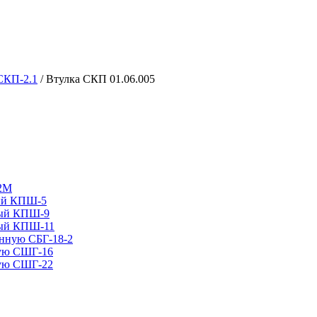
 СКП-2.1
/ Втулка СКП 01.06.005
12М
ный КПШ-5
ный КПШ-9
ный КПШ-11
анную СБГ-18-2
ную СШГ-16
ную СШГ-22