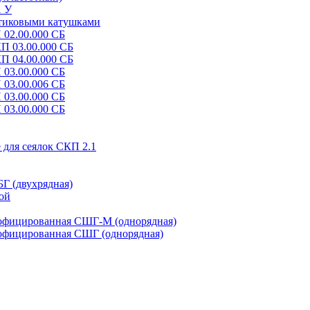
1 У
стиковыми катушками
 02.00.000 СБ
КП 03.00.000 СБ
КП 04.00.000 СБ
 03.00.000 СБ
 03.00.006 СБ
 03.00.000 СБ
 03.00.000 СБ
 для сеялок СКП 2.1
Г (двухрядная)
ой
рофицированная СШГ-М (однорядная)
рофицированная СШГ (однорядная)