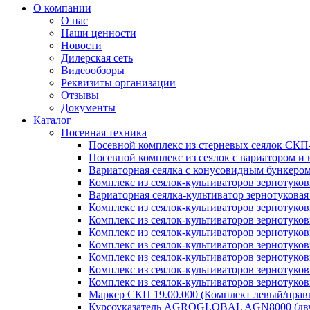
О компании
О нас
Наши ценности
Новости
Дилерская сеть
Видеообзоры
Реквизиты организации
Отзывы
Документы
Каталог
Посевная техника
Посевной комплекс из стерневых сеялок СКП
Посевной комплекс из сеялок с вариатором 
Вариаторная сеялка с конусовидным бункеро
Комплекс из сеялок-культиваторов зернотуко
Вариаторная сеялка-культиватор зернотукова
Комплекс из сеялок-культиваторов зернотуко
Комплекс из сеялок-культиваторов зернотуко
Комплекс из сеялок-культиваторов зернотуко
Комплекс из сеялок-культиваторов зернотуко
Комплекс из сеялок-культиваторов зернотуков
Комплекс из сеялок-культиваторов зернотуко
Комплекс из сеялок-культиваторов зернотуко
Маркер СКП 19.00.000 (Комплект левый/правы
Курсоуказатель AGROGLOBAL AGN8000 (дву