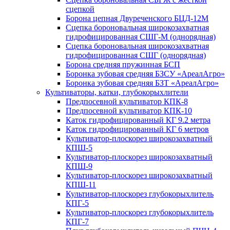
сцепкой
Борона цепная Двуреченского БЦД-12М
Сцепка бороновальная широкозахватная
гидрофицированная СШГ-М (однорядная)
Сцепка бороновальная широкозахватная
гидрофицированная СШГ (однорядная)
Борона средняя пружинная БСП
Боронка зубовая средняя БЗСУ «АреалАгро»
Боронка зубовая средняя БЗТ «АреалАгро»
Культиваторы, катки, глубокорыхлители
Предпосевной культиватор КПК-8
Предпосевной культиватор КПК-10
Каток гидрофицированный КГ 9.2 метра
Каток гидрофицированный КГ 6 метров
Культиватор-плоскорез широкозахватный
КПШ-5
Культиватор-плоскорез широкозахватный
КПШ-9
Культиватор-плоскорез широкозахватный
КПШ-11
Культиватор-плоскорез глубокорыхлитель
КПГ-5
Культиватор-плоскорез глубокорыхлитель
КПГ-7