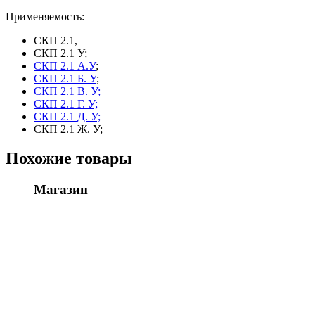
01.29.000-
01
Применяемость:
(универсальная)
передняя,задняя
СКП 2.1,
СКП 2.1 У;
СКП 2.1 А.У
;
СКП 2.1 Б. У
;
СКП 2.1 В. У;
СКП 2.1 Г. У;
СКП 2.1 Д. У;
СКП 2.1 Ж. У;
Похожие товары
Магазин