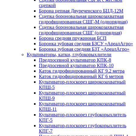
сцепкой
Борона цепная Двуреченского БЦД-12М
Сцепка бороновальная широкозахватная
гидрофицированная СШГ-М (однорядная)
Сцепка бороновальная широкозахватная
гидрофицированная СШГ (однорядная)
Борона средняя пружинная БСП
Боронка зубовая средняя БЗСУ «АреалАгро»
Боронка зубовая средняя БЗТ «АреалАгро»
Культиваторы, катки, глубокорыхлители
Предпосевной культиватор КПК-8
Предпосевной культиватор КПК-10
Каток гидрофицированный КГ 9.2 метра
Каток гидрофицированный КГ 6 метров
Культиватор-плоскорез широкозахватный
КПШ-5
Культиватор-плоскорез широкозахватный
КПШ-9
Культиватор-плоскорез широкозахватный
КПШ-11
Культиватор-плоскорез глубокорыхлитель
КПГ-5
Культиватор-плоскорез глубокорыхлитель
КПГ-7