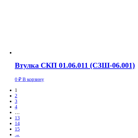
Втулка СКП 01.06.011 (СЗШ-06.001)
0
₽
В корзину
1
2
3
4
…
13
14
15
→