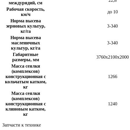
22,8
междурядий, см
Рабочая скорость,
до 10
км/ч
Норма высева
зерновых культур,
3-340
кг/га
Норма высева
масленичных
3-340
культур, кг/га
Габаритные
3760х2100х2000
размеры, мм
Масса сеялки
(комплексов)
конструкционная с
1266
кольчатым катком,
кг
Масса сеялки
(комплексов)
конструкционная с
1240
клиновым катком,
кг
Запчасти к технике