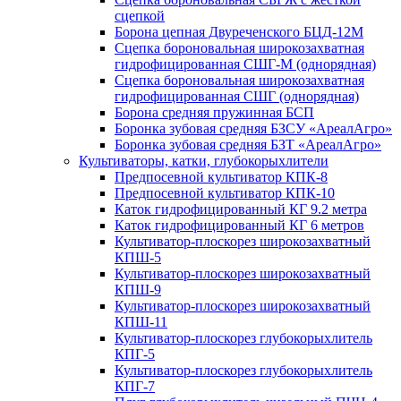
сцепкой
Борона цепная Двуреченского БЦД-12М
Сцепка бороновальная широкозахватная
гидрофицированная СШГ-М (однорядная)
Сцепка бороновальная широкозахватная
гидрофицированная СШГ (однорядная)
Борона средняя пружинная БСП
Боронка зубовая средняя БЗСУ «АреалАгро»
Боронка зубовая средняя БЗТ «АреалАгро»
Культиваторы, катки, глубокорыхлители
Предпосевной культиватор КПК-8
Предпосевной культиватор КПК-10
Каток гидрофицированный КГ 9.2 метра
Каток гидрофицированный КГ 6 метров
Культиватор-плоскорез широкозахватный
КПШ-5
Культиватор-плоскорез широкозахватный
КПШ-9
Культиватор-плоскорез широкозахватный
КПШ-11
Культиватор-плоскорез глубокорыхлитель
КПГ-5
Культиватор-плоскорез глубокорыхлитель
КПГ-7