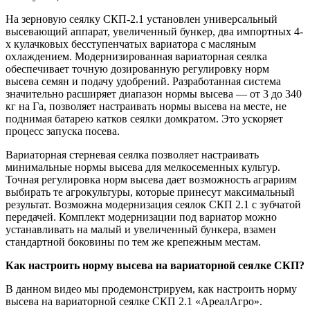
На зерновую сеялку СКП-2.1 установлен универсальный
высевающий аппарат, увеличенный бункер, два импортных 4-
х кулачковых бесступенчатых вариатора с масляным
охлаждением. Модернизированная вариаторная сеялка
обеспечивает точную дозированную регулировку норм
высева семян и подачу удобрений. Разработанная система
значительно расширяет диапазон нормы высева — от 3 до 340
кг на Га, позволяет настраивать нормы высева на месте, не
поднимая батарею катков сеялки домкратом. Это ускоряет
процесс запуска посева.
Вариаторная стерневая сеялка позволяет настраивать
минимальные нормы высева для мелкосеменных культур.
Точная регулировка норм высева дает возможность аграриям
выбирать те агрокультуры, которые принесут максимальный
результат. Возможна модернизация сеялок СКП 2.1 с зубчатой
передачей. Комплект модернизации под вариатор можно
устанавливать на малый и увеличенный бункера, взамен
стандартной боковины по тем же крепежным местам.
Как настроить норму высева на вариаторной сеялке СКП?
В данном видео мы продемонстрируем, как настроить норму
высева на вариаторной сеялке СКП 2.1 «АреалАгро».