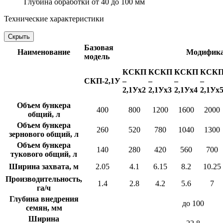
Глубина обработки от 40 до 100 мм
Технические характеристики
Скрыть
Базовая
Наименование
Модифик
модель
КСКП
КСКП
КСКП
КСК
СКП-2,1У
–
–
–
–
2,1Ух2
2,1Ух3
2,1Ух4
2,1Ух
Объем бункера
400
800
1200
1600
2000
общий, л
Объем бункера
260
520
780
1040
1300
зернового общий, л
Объем бункера
140
280
420
560
700
тукового общий, л
Ширина захвата, м
2.05
4.1
6.15
8.2
10.25
Производительность,
1.4
2.8
4.2
5.6
7
га/ч
Глубина внедрения
до 100
семян, мм
Ширина