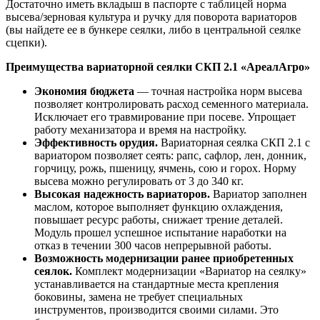
Достаточно иметь вкладыш в паспорте с таблицей норма
высева/зерновая культура и ручку для поворота вариаторов
(вы найдете ее в бункере сеялки, либо в центральной сеялке
сцепки).
Преимущества вариаторной сеялки СКП 2.1 «АреалАгро»
Экономия бюджета
— точная настройка норм высева
позволяет контролировать расход семенного материала.
Исключает его травмирование при посеве. Упрощает
работу механизатора и время на настройку.
Эффективность орудия.
Вариаторная сеялка СКП 2.1 с
вариатором позволяет сеять: рапс, сафлор, лен, донник,
горчицу, рожь, пшеницу, ячмень, сою и горох. Норму
высева можно регулировать от 3 до 340 кг.
Высокая надежность вариаторов.
Вариатор заполнен
маслом, которое выполняет функцию охлаждения,
повышает ресурс работы, снижает трение деталей.
Модуль прошел успешное испытание наработки на
отказ в течении 300 часов непрерывной работы.
Возможность модернизации ранее приобретенных
сеялок.
Комплект модернизации «Вариатор на сеялку»
устанавливается на стандартные места крепления
боковины, замена не требует специальных
инструментов, производится своими силами. Это