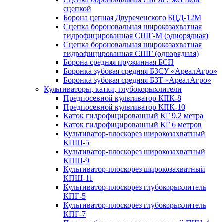
сцепкой
Борона цепная Двуреченского БЦД-12М
Сцепка бороновальная широкозахватная
гидрофицированная СШГ-М (однорядная)
Сцепка бороновальная широкозахватная
гидрофицированная СШГ (однорядная)
Борона средняя пружинная БСП
Боронка зубовая средняя БЗСУ «АреалАгро»
Боронка зубовая средняя БЗТ «АреалАгро»
Культиваторы, катки, глубокорыхлители
Предпосевной культиватор КПК-8
Предпосевной культиватор КПК-10
Каток гидрофицированный КГ 9.2 метра
Каток гидрофицированный КГ 6 метров
Культиватор-плоскорез широкозахватный
КПШ-5
Культиватор-плоскорез широкозахватный
КПШ-9
Культиватор-плоскорез широкозахватный
КПШ-11
Культиватор-плоскорез глубокорыхлитель
КПГ-5
Культиватор-плоскорез глубокорыхлитель
КПГ-7