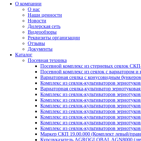
О компании
О нас
Наши ценности
Новости
Дилерская сеть
Видеообзоры
Реквизиты организации
Отзывы
Документы
Каталог
Посевная техника
Посевной комплекс из стерневых сеялок СКП
Посевной комплекс из сеялок с вариатором 
Вариаторная сеялка с конусовидным бункеро
Комплекс из сеялок-культиваторов зернотуко
Вариаторная сеялка-культиватор зернотукова
Комплекс из сеялок-культиваторов зернотуко
Комплекс из сеялок-культиваторов зернотуко
Комплекс из сеялок-культиваторов зернотуко
Комплекс из сеялок-культиваторов зернотуко
Комплекс из сеялок-культиваторов зернотуков
Комплекс из сеялок-культиваторов зернотуко
Комплекс из сеялок-культиваторов зернотуко
Маркер СКП 19.00.000 (Комплект левый/правы
Курсоуказатель AGROGLOBAL AGN8000 (дву