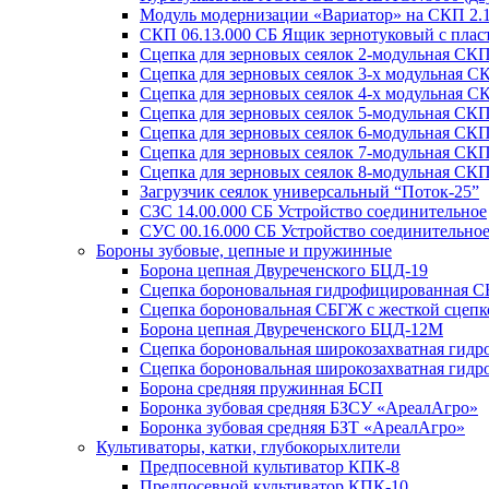
Модуль модернизации «Вариатор» на СКП 2.
СКП 06.13.000 СБ Ящик зернотуковый с пла
Сцепка для зерновых сеялок 2-модульная СКП
Сцепка для зерновых сеялок 3-х модульная С
Сцепка для зерновых сеялок 4-х модульная С
Сцепка для зерновых сеялок 5-модульная СКП
Сцепка для зерновых сеялок 6-модульная СКП
Сцепка для зерновых сеялок 7-модульная СКП
Сцепка для зерновых сеялок 8-модульная СКП
Загрузчик сеялок универсальный “Поток-25”
СЗС 14.00.000 СБ Устройство соединительное
СУС 00.16.000 СБ Устройство соединительное
Бороны зубовые, цепные и пружинные
Борона цепная Двуреченского БЦД-19
Сцепка бороновальная гидрофицированная СБ
Сцепка бороновальная СБГЖ с жесткой сцепк
Борона цепная Двуреченского БЦД-12М
Сцепка бороновальная широкозахватная гид
Сцепка бороновальная широкозахватная гид
Борона средняя пружинная БСП
Боронка зубовая средняя БЗСУ «АреалАгро»
Боронка зубовая средняя БЗТ «АреалАгро»
Культиваторы, катки, глубокорыхлители
Предпосевной культиватор КПК-8
Предпосевной культиватор КПК-10