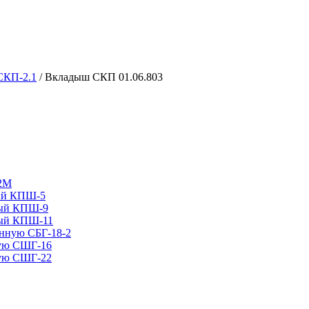
 СКП-2.1
/ Вкладыш СКП 01.06.803
12М
ный КПШ-5
ный КПШ-9
ный КПШ-11
анную СБГ-18-2
ную СШГ-16
ную СШГ-22