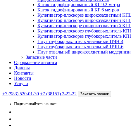
Каток гидрофицированный КГ 9.2 метра
Каток гидрофицированный КГ 6 метров
Культиватор-плоскорез широкозахватный КП
Культиватор-плоскорез широкозахватный КП
Культиватор-плоскорез широкозахватный КП
Культиватор-плоскорез глубокорыхлитель КП
Культиватор-плоскорез глубокорыхлитель КП
Плуг глубокорыхлитель чизельный ПЧН-4
Плуг глубокорыхлитель чизельный ПЧП-6
Плуг отвальный широкозахватный модерни
Запасные части
Оформление лизинга
Дилеры
Контакты
Новости
Услуги
+7 (983) 520-01-30
+7 (38151) 2-22-22
Заказать звонок
Подписывайтесь на нас: