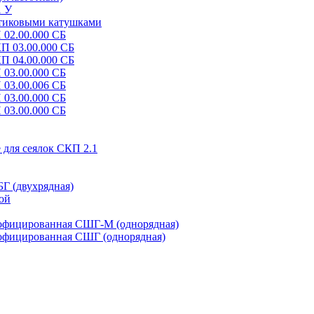
1 У
стиковыми катушками
 02.00.000 СБ
КП 03.00.000 СБ
КП 04.00.000 СБ
 03.00.000 СБ
 03.00.006 СБ
 03.00.000 СБ
 03.00.000 СБ
 для сеялок СКП 2.1
Г (двухрядная)
ой
рофицированная СШГ-М (однорядная)
рофицированная СШГ (однорядная)