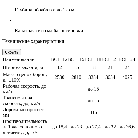
Глубина обработки до 12 см
Канатная система балансировки
Технические характеристики
Скрыть
Наименование
БСП-12
БСП-15
БСП-18
БСП-21
БСП-24
Ширина захвата, м
12
15
18
21
24
Масса сцепок борон,
2530
2810
3284
3634
4025
кг ±10%
Рабочая скорость, до,
до 15
км/ч
Транспортная
до 15
скорость, до, км/ч
Дорожный просвет,
316
мм
Производительность
за 1 час основного
до 18,4
до 23
до 27,4
до 32
до 36,6
времени, до, га/ч