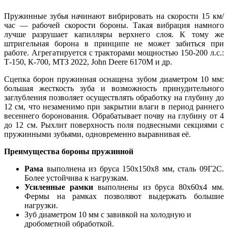
Пружинные зубья начинают вибрировать на скорости 15 км/
час — рабочей скорости бороны. Такая вибрация намного
лучше разрушает капилляры верхнего слоя. К тому же
штригельная борона в принципе не может забиться при
работе. Агрегатируется с тракторами мощностью 150-200 л.с.:
Т-150, К-700, МТЗ 2022, John Deere 6170М и др.
Сцепка борон пружинная оснащена зубом диаметром 10 мм:
большая жесткость зуба и возможность принудительного
заглубления позволяет осуществлять обработку на глубину до
12 см, что незаменимо при закрытии влаги в период раннего
весеннего боронования. Обрабатывает почву на глубину от 4
до 12 см. Рыхлит поверхность поля подвесными секциями с
пружинными зубьями, одновременно выравнивая её.
Преимущества бороны пружинной
Рама
выполнена из бруса 150х150х8 мм, сталь 09Г2С.
Более устойчива к нагрузкам.
Усиленные рамки
выполнены из бруса 80х60х4 мм.
Фермы на рамках позволяют выдержать большие
нагрузки.
Зуб диаметром 10 мм с завивкой на холодную и
дробометной обработкой.