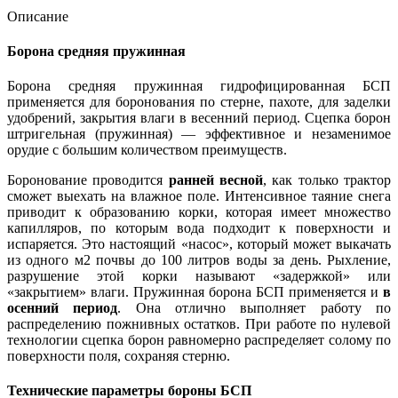
Описание
Борона средняя пружинная
Борона средняя пружинная гидрофицированная БСП
применяется для боронования по стерне, пахоте, для заделки
удобрений, закрытия влаги в весенний период. Сцепка борон
штригельная (пружинная) — эффективное и незаменимое
орудие с большим количеством преимуществ.
Боронование проводится
ранней весной
, как только трактор
сможет выехать на влажное поле. Интенсивное таяние снега
приводит к образованию корки, которая имеет множество
капилляров, по которым вода подходит к поверхности и
испаряется. Это настоящий «насос», который может выкачать
из одного м2 почвы до 100 литров воды за день. Рыхление,
разрушение этой корки называют «задержкой» или
«закрытием» влаги. Пружинная борона БСП применяется и
в
осенний период
. Она отлично выполняет работу по
распределению пожнивных остатков. При работе по нулевой
технологии сцепка борон равномерно распределяет солому по
поверхности поля, сохраняя стерню.
Технические параметры бороны БСП