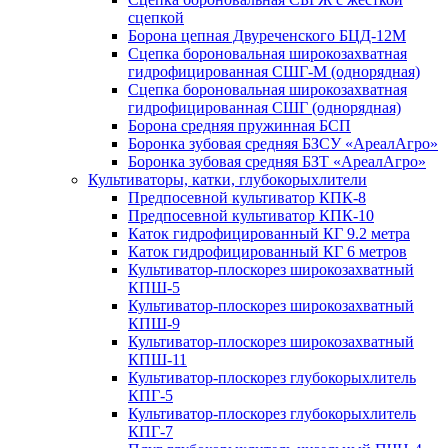
сцепкой
Борона цепная Двуреченского БЦД-12М
Сцепка бороновальная широкозахватная
гидрофицированная СШГ-М (однорядная)
Сцепка бороновальная широкозахватная
гидрофицированная СШГ (однорядная)
Борона средняя пружинная БСП
Боронка зубовая средняя БЗСУ «АреалАгро»
Боронка зубовая средняя БЗТ «АреалАгро»
Культиваторы, катки, глубокорыхлители
Предпосевной культиватор КПК-8
Предпосевной культиватор КПК-10
Каток гидрофицированный КГ 9.2 метра
Каток гидрофицированный КГ 6 метров
Культиватор-плоскорез широкозахватный
КПШ-5
Культиватор-плоскорез широкозахватный
КПШ-9
Культиватор-плоскорез широкозахватный
КПШ-11
Культиватор-плоскорез глубокорыхлитель
КПГ-5
Культиватор-плоскорез глубокорыхлитель
КПГ-7