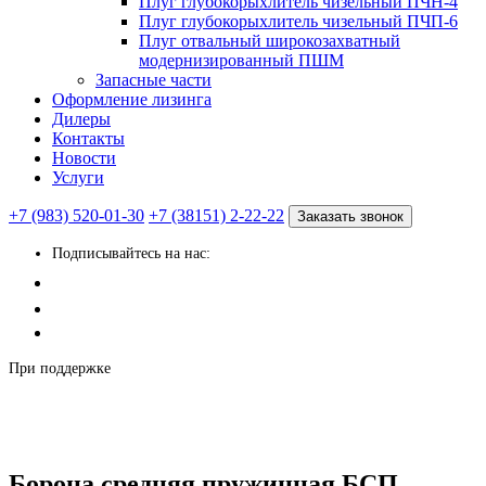
Плуг глубокорыхлитель чизельный ПЧН-4
Плуг глубокорыхлитель чизельный ПЧП-6
Плуг отвальный широкозахватный
модернизированный ПШМ
Запасные части
Оформление лизинга
Дилеры
Контакты
Новости
Услуги
+7 (983) 520-01-30
+7 (38151) 2-22-22
Заказать звонок
Подписывайтесь на нас:
При поддержке
Борона средняя пружинная БСП