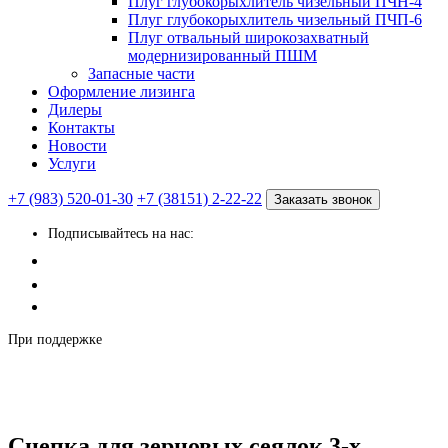
Плуг глубокорыхлитель чизельный ПЧН-4
Плуг глубокорыхлитель чизельный ПЧП-6
Плуг отвальный широкозахватный
модернизированный ПШМ
Запасные части
Оформление лизинга
Дилеры
Контакты
Новости
Услуги
+7 (983) 520-01-30
+7 (38151) 2-22-22
Заказать звонок
Подписывайтесь на нас:
При поддержке
Сцепка для зерновых сеялок 3-х