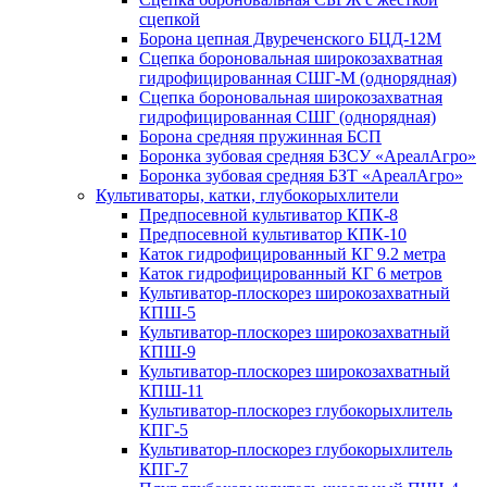
сцепкой
Борона цепная Двуреченского БЦД-12М
Сцепка бороновальная широкозахватная
гидрофицированная СШГ-М (однорядная)
Сцепка бороновальная широкозахватная
гидрофицированная СШГ (однорядная)
Борона средняя пружинная БСП
Боронка зубовая средняя БЗСУ «АреалАгро»
Боронка зубовая средняя БЗТ «АреалАгро»
Культиваторы, катки, глубокорыхлители
Предпосевной культиватор КПК-8
Предпосевной культиватор КПК-10
Каток гидрофицированный КГ 9.2 метра
Каток гидрофицированный КГ 6 метров
Культиватор-плоскорез широкозахватный
КПШ-5
Культиватор-плоскорез широкозахватный
КПШ-9
Культиватор-плоскорез широкозахватный
КПШ-11
Культиватор-плоскорез глубокорыхлитель
КПГ-5
Культиватор-плоскорез глубокорыхлитель
КПГ-7