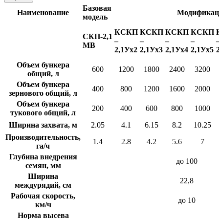
Базовая
Наименование
Модификац
модель
КСКП
КСКП
КСКП
КСКП
СКП-2,1
–
–
–
–
МВ
2,1Ух2
2,1Ух3
2,1Ух4
2,1Ух5
Объем бункера
600
1200
1800
2400
3200
общий, л
Объем бункера
400
800
1200
1600
2000
зернового общий, л
Объем бункера
200
400
600
800
1000
тукового общий, л
Ширина захвата, м
2.05
4.1
6.15
8.2
10.25
Производительность,
1.4
2.8
4.2
5.6
7
га/ч
Глубина внедрения
до 100
семян, мм
Ширина
22,8
междурядий, см
Рабочая скорость,
до 10
км/ч
Норма высева