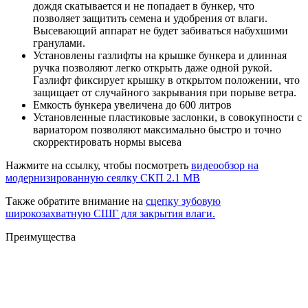
дождя скатывается и не попадает в бункер, что
позволяет защитить семена и удобрения от влаги.
Высевающий аппарат не будет забиваться набухшими
гранулами.
Установлены газлифты на крышке бункера и длинная
ручка позволяют легко открыть даже одной рукой.
Газлифт фиксирует крышку в открытом положении, что
защищает от случайного закрывания при порыве ветра.
Емкость бункера увеличена до 600 литров
Установленные пластиковые заслонки, в совокупности с
вариатором позволяют максимально быстро и точно
скорректировать нормы высева
Нажмите на ссылку, чтобы посмотреть
видеообзор на
модернизированную сеялку СКП 2.1 МВ
Также обратите внимание на
сцепку зубовую
широкозахватную СШГ для закрытия влаги.
Преимущества