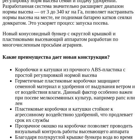
регулировку норм высева семян и подачу удобрений.
Разработанная система значительно расширяет диапазон
нормы высева — от 3 до 340 кг на Га, позволяет настраивать
нормы высева на месте, не поднимая батарею катков сеялки
домкратом. Это ускоряет процесс запуска посева.
Новый конусовидный бункер с округлой крышкой и
пластиковыми высевающий аппаратом разработан по
многочисленным просьбам аграриев.
Какие преимущества дает новая конструкция?
Коробочки и катушки из прочного ABS-пластика с
простой регулировкой нормой высева
Герметичные пластиковые коробочки защищают
семенной материал и удобрения от выдувания ветром и
от воздействия влаги. Данный фактор особенно важен
при посеве мелкосемянных культур, например рапс или
лен
Пластиковые коробочки и катушки стойкие к
агрессивному воздействию удобрений, что продлевает
срок их службы
Прозрачное окошко на коробочке позволяет проводить
визуальный контроль работы высевающего аппарата
Благодаря полукруглой крышке бункера вода во время