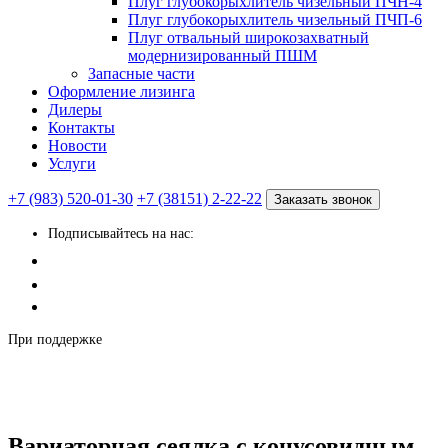
Плуг глубокорыхлитель чизельный ПЧН-4
Плуг глубокорыхлитель чизельный ПЧП-6
Плуг отвальный широкозахватный
модернизированный ПШМ
Запасные части
Оформление лизинга
Дилеры
Контакты
Новости
Услуги
+7 (983) 520-01-30
+7 (38151) 2-22-22
Заказать звонок
Подписывайтесь на нас:
При поддержке
Вариаторная сеялка с конусовидным