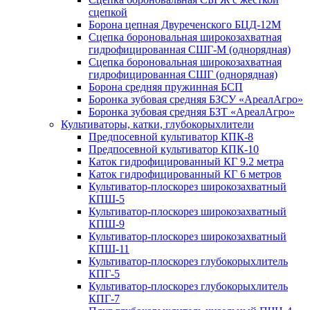
сцепкой
Борона цепная Двуреченского БЦД-12М
Сцепка бороновальная широкозахватная
гидрофицированная СШГ-М (однорядная)
Сцепка бороновальная широкозахватная
гидрофицированная СШГ (однорядная)
Борона средняя пружинная БСП
Боронка зубовая средняя БЗСУ «АреалАгро»
Боронка зубовая средняя БЗТ «АреалАгро»
Культиваторы, катки, глубокорыхлители
Предпосевной культиватор КПК-8
Предпосевной культиватор КПК-10
Каток гидрофицированный КГ 9.2 метра
Каток гидрофицированный КГ 6 метров
Культиватор-плоскорез широкозахватный
КПШ-5
Культиватор-плоскорез широкозахватный
КПШ-9
Культиватор-плоскорез широкозахватный
КПШ-11
Культиватор-плоскорез глубокорыхлитель
КПГ-5
Культиватор-плоскорез глубокорыхлитель
КПГ-7