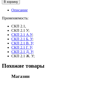
товара
В корзину
Втулка
СКП
Описание
01.06.011
(СЗШ-06.001)
Применяемость:
СКП 2.1,
СКП 2.1 У;
СКП 2.1 А.У
;
СКП 2.1 Б. У
;
СКП 2.1 В. У;
СКП 2.1 Г. У;
СКП 2.1 Д. У;
СКП 2.1 Ж. У;
Похожие товары
Магазин