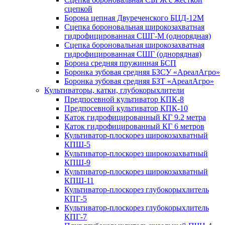
сцепкой
Борона цепная Двуреченского БЦД-12М
Сцепка бороновальная широкозахватная
гидрофицированная СШГ-М (однорядная)
Сцепка бороновальная широкозахватная
гидрофицированная СШГ (однорядная)
Борона средняя пружинная БСП
Боронка зубовая средняя БЗСУ «АреалАгро»
Боронка зубовая средняя БЗТ «АреалАгро»
Культиваторы, катки, глубокорыхлители
Предпосевной культиватор КПК-8
Предпосевной культиватор КПК-10
Каток гидрофицированный КГ 9.2 метра
Каток гидрофицированный КГ 6 метров
Культиватор-плоскорез широкозахватный
КПШ-5
Культиватор-плоскорез широкозахватный
КПШ-9
Культиватор-плоскорез широкозахватный
КПШ-11
Культиватор-плоскорез глубокорыхлитель
КПГ-5
Культиватор-плоскорез глубокорыхлитель
КПГ-7