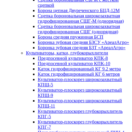
сцепкой
Борона цепная Двуреченского БЦД-12М
Сцепка бороновальная широкозахватная
гидрофицированная СШГ-М (однорядная)
Сцепка бороновальная широкозахватная
гидрофицированная СШГ (однорядная)
Борона средняя пружинная БСП
Боронка зубовая средняя БЗСУ «АреалАгро»
Боронка зубовая средняя БЗТ «АреалАгро»
Культиваторы, катки, глубокорыхлители
Предпосевной культиватор КПК-8
Предпосевной культиватор КПК-10
Каток гидрофицированный КГ 9.2 метра
Каток гидрофицированный КГ 6 метров
Культиватор-плоскорез широкозахватный
КПШ-5
Культиватор-плоскорез широкозахватный
КПШ-9
Культиватор-плоскорез широкозахватный
КПШ-11
Культиватор-плоскорез глубокорыхлитель
КПГ-5
Культиватор-плоскорез глубокорыхлитель
КПГ-7