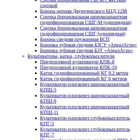
сцепкой
Борона цепная Двуреченского БЦД-12М
Сцепка бороновальная широкозахватная
гидрофицированная СШГ-М (однорядная)
Сцепка бороновальная широкозахватная
гидрофицированная СШГ (однорядная)
Борона средняя пружинная БСП
Боронка зубовая средняя БЗСУ «АреалАгро»
Боронка зубовая средняя БЗТ «АреалАгро»
Культиваторы, катки, глубокорыхлители
Предпосевной культиватор КПК-8
Предпосевной культиватор КПК-10
Каток гидрофицированный КГ 9.2 метра
Каток гидрофицированный КГ 6 метров
Культиватор-плоскорез широкозахватный
КПШ-5
Культиватор-плоскорез широкозахватный
КПШ-9
Культиватор-плоскорез широкозахватный
КПШ-11
Культиватор-плоскорез глубокорыхлитель
КПГ-5
Культиватор-плоскорез глубокорыхлитель
КПГ-7