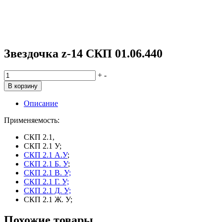
Звездочка z-14 СКП 01.06.440
Количество
+
-
товара
В корзину
Звездочка
z-
Описание
14
СКП
Применяемость:
01.06.440
СКП 2.1,
СКП 2.1 У;
СКП 2.1 А.У
;
СКП 2.1 Б. У
;
СКП 2.1 В. У;
СКП 2.1 Г. У;
СКП 2.1 Д. У;
СКП 2.1 Ж. У;
Похожие товары