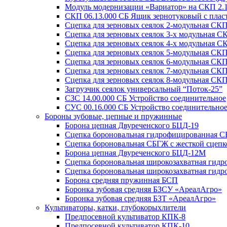
Модуль модернизации «Вариатор» на СКП 2.
СКП 06.13.000 СБ Ящик зернотуковый с пла
Сцепка для зерновых сеялок 2-модульная СКП
Сцепка для зерновых сеялок 3-х модульная С
Сцепка для зерновых сеялок 4-х модульная С
Сцепка для зерновых сеялок 5-модульная СКП
Сцепка для зерновых сеялок 6-модульная СКП
Сцепка для зерновых сеялок 7-модульная СКП
Сцепка для зерновых сеялок 8-модульная СКП
Загрузчик сеялок универсальный “Поток-25”
СЗС 14.00.000 СБ Устройство соединительное
СУС 00.16.000 СБ Устройство соединительное
Бороны зубовые, цепные и пружинные
Борона цепная Двуреченского БЦД-19
Сцепка бороновальная гидрофицированная СБ
Сцепка бороновальная СБГЖ с жесткой сцепк
Борона цепная Двуреченского БЦД-12М
Сцепка бороновальная широкозахватная гид
Сцепка бороновальная широкозахватная гид
Борона средняя пружинная БСП
Боронка зубовая средняя БЗСУ «АреалАгро»
Боронка зубовая средняя БЗТ «АреалАгро»
Культиваторы, катки, глубокорыхлители
Предпосевной культиватор КПК-8
Предпосевной культиватор КПК-10