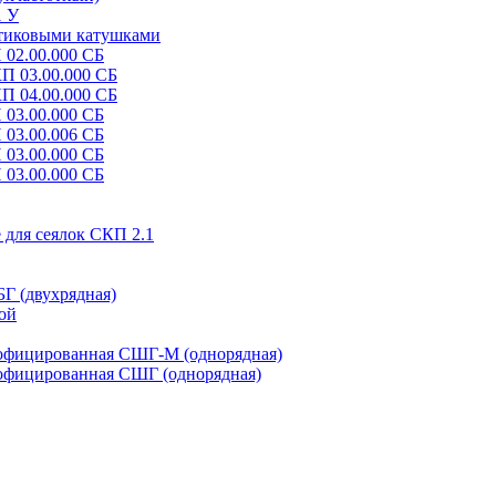
1 У
стиковыми катушками
 02.00.000 СБ
КП 03.00.000 СБ
КП 04.00.000 СБ
 03.00.000 СБ
 03.00.006 СБ
 03.00.000 СБ
 03.00.000 СБ
 для сеялок СКП 2.1
Г (двухрядная)
ой
рофицированная СШГ-М (однорядная)
рофицированная СШГ (однорядная)