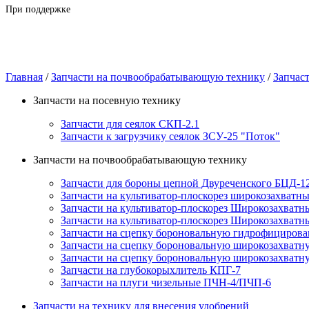
При поддержке
Главная
/
Запчасти на почвообрабатывающую технику
/
Запчас
Запчасти на посевную технику
Запчасти для сеялок СКП-2.1
Запчасти к загрузчику сеялок ЗСУ-25 "Поток"
Запчасти на почвообрабатывающую технику
Запчасти для бороны цепной Двуреченского БЦД-
Запчасти на культиватор-плоскорез широкозахват
Запчасти на культиватор-плоскорез Широкозахват
Запчасти на культиватор-плоскорез Широкозахват
Запчасти на сцепку бороновальную гидрофициров
Запчасти на сцепку бороновальную широкозахват
Запчасти на сцепку бороновальную широкозахват
Запчасти на глубокорыхлитель КПГ-7
Запчасти на плуги чизельные ПЧН-4/ПЧП-6
Запчасти на технику для внесения удобрений