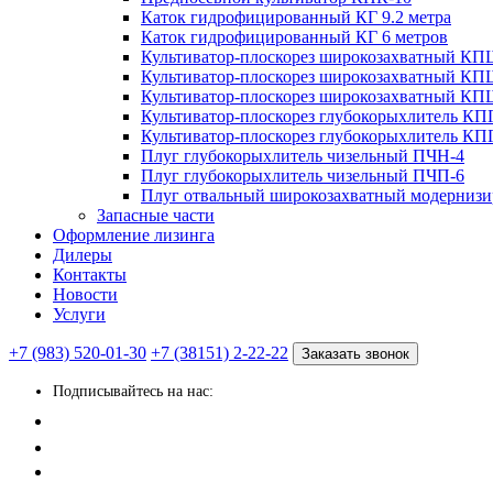
Каток гидрофицированный КГ 9.2 метра
Каток гидрофицированный КГ 6 метров
Культиватор-плоскорез широкозахватный КП
Культиватор-плоскорез широкозахватный КП
Культиватор-плоскорез широкозахватный КП
Культиватор-плоскорез глубокорыхлитель КП
Культиватор-плоскорез глубокорыхлитель КП
Плуг глубокорыхлитель чизельный ПЧН-4
Плуг глубокорыхлитель чизельный ПЧП-6
Плуг отвальный широкозахватный модерни
Запасные части
Оформление лизинга
Дилеры
Контакты
Новости
Услуги
+7 (983) 520-01-30
+7 (38151) 2-22-22
Заказать звонок
Подписывайтесь на нас: