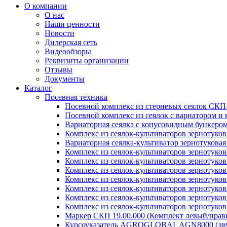
О компании
О нас
Наши ценности
Новости
Дилерская сеть
Видеообзоры
Реквизиты организации
Отзывы
Документы
Каталог
Посевная техника
Посевной комплекс из стерневых сеялок СКП
Посевной комплекс из сеялок с вариатором 
Вариаторная сеялка с конусовидным бункеро
Комплекс из сеялок-культиваторов зернотуко
Вариаторная сеялка-культиватор зернотукова
Комплекс из сеялок-культиваторов зернотуко
Комплекс из сеялок-культиваторов зернотуко
Комплекс из сеялок-культиваторов зернотуко
Комплекс из сеялок-культиваторов зернотуко
Комплекс из сеялок-культиваторов зернотуков
Комплекс из сеялок-культиваторов зернотуко
Комплекс из сеялок-культиваторов зернотуко
Маркер СКП 19.00.000 (Комплект левый/правы
Курсоуказатель AGROGLOBAL AGN8000 (дву