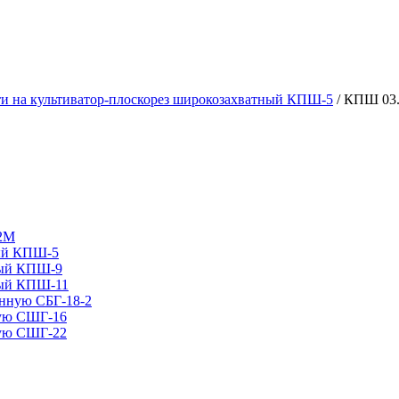
ти на культиватор-плоскорез широкозахватный КПШ-5
/ КПШ 03.
12М
ный КПШ-5
ный КПШ-9
ный КПШ-11
анную СБГ-18-2
ную СШГ-16
ную СШГ-22