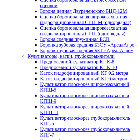
сцепкой
Борона цепная Двуреченского БЦД-12М
Сцепка бороновальная широкозахватная
гидрофицированная СШГ-М (однорядная)
Сцепка бороновальная широкозахватная
гидрофицированная СШГ (однорядная)
Борона средняя пружинная БСП
Боронка зубовая средняя БЗСУ «АреалАгро»
Боронка зубовая средняя БЗТ «АреалАгро»
Культиваторы, катки, глубокорыхлители
Предпосевной культиватор КПК-8
Предпосевной культиватор КПК-10
Каток гидрофицированный КГ 9.2 метра
Каток гидрофицированный КГ 6 метров
Культиватор-плоскорез широкозахватный
КПШ-5
Культиватор-плоскорез широкозахватный
КПШ-9
Культиватор-плоскорез широкозахватный
КПШ-11
Культиватор-плоскорез глубокорыхлитель
КПГ-5
Культиватор-плоскорез глубокорыхлитель
КПГ-7