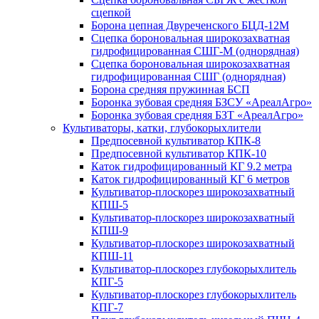
сцепкой
Борона цепная Двуреченского БЦД-12М
Сцепка бороновальная широкозахватная
гидрофицированная СШГ-М (однорядная)
Сцепка бороновальная широкозахватная
гидрофицированная СШГ (однорядная)
Борона средняя пружинная БСП
Боронка зубовая средняя БЗСУ «АреалАгро»
Боронка зубовая средняя БЗТ «АреалАгро»
Культиваторы, катки, глубокорыхлители
Предпосевной культиватор КПК-8
Предпосевной культиватор КПК-10
Каток гидрофицированный КГ 9.2 метра
Каток гидрофицированный КГ 6 метров
Культиватор-плоскорез широкозахватный
КПШ-5
Культиватор-плоскорез широкозахватный
КПШ-9
Культиватор-плоскорез широкозахватный
КПШ-11
Культиватор-плоскорез глубокорыхлитель
КПГ-5
Культиватор-плоскорез глубокорыхлитель
КПГ-7