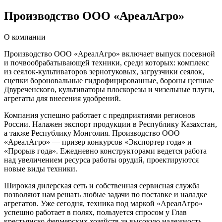
Производство ООО «АреалАгро»
О компании
Производство ООО «АреалАгро» включает выпуск посевной
и почвообрабатывающей техники, среди которых: комплекс
из сеялок-культиваторов зернотуковых, загрузчики сеялок,
сцепки бороновальные гидрофицированные, бороны цепные
Двуреченского, культиваторы плоскорезы и чизельные плуги,
агрегаты для внесения удобрений.
Компания успешно работает с предприятиями регионов
России. Налажен экспорт продукции в Республику Казахстан,
а также Республику Монголия. Производство ООО
«АреалАгро» — призер конкурсов «Экспортер года» и
«Прорыв года». Ежедневно конструкторами ведется работа
над увеличением ресурса работы орудий, проектируются
новые виды техники.
Широкая дилерская сеть и собственная сервисная служба
позволяют нам решать любые задачи по поставке и наладке
агрегатов. Уже сегодня, техника под маркой «АреалАгро»
успешно работает в полях, пользуется спросом у Глав
крестьянско-фермерских хозяйств за высокую надежность.